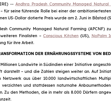
IRE) --
Andhra Pradesh Community Managed Natural 
 für seine führende Rolle bei einer der ambitioniertest
onen US-Dollar dotierte Preis wurde am 2. Juni in Båstad (
adesh Community Managed Natural Farming (APCNF) zu
weiteren Finalisten
–
Conscious Kitchen
(US),
NoPalm I
ng für ihre Arbeit.
TRANSFORMATION DER ERNÄHRUNGSSYSTEME VON BE
illionen Landwirte in Südindien einer Initiative angeschlo
 darstellt – und die Zahlen steigen weiter an. Auf Initi
 Netzwerk aus über 10.000 landwirtschaftlichen Multi
l zu verzichten und stattdessen naturnahe Anbaumethode
ren. Zu den Methoden, die in mehr als 8.000 Dörfern an
nzeit.