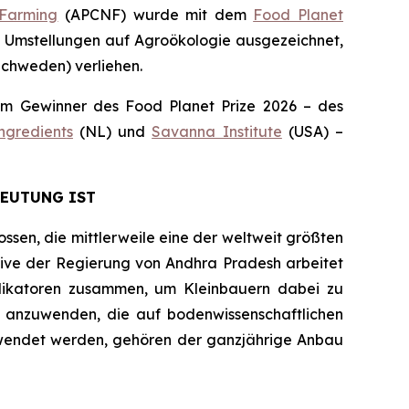
Farming
(APCNF) wurde mit dem
Food Planet
en Umstellungen auf Agroökologie
ausgezeichnet,
Schweden) verliehen.
m Gewinner des Food Planet Prize 2026 – des
ngredients
(NL) und
Savanna Institute
(USA) –
DEUTUNG IST
ssen, die mittlerweile eine der weltweit größten
ative der Regierung von Andhra Pradesh arbeitet
plikatoren zusammen, um Kleinbauern dabei zu
n anzuwenden, die auf bodenwissenschaftlichen
gewendet werden, gehören der ganzjährige Anbau