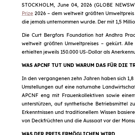
STOCKHOLM, June 04, 2026 (GLOBE NEWSW
Prize
2026 – dem weltweit größten Umweltpreis –
die jemals unternommen wurde. Der mit 1,5 Milli
Die Curt Bergfors Foundation hat Andhra Pr
weltweit größten Umweltpreises – gekürt. Alle 
erhielten jeweils 150.000 US-Dollar als Anerkennu
WAS APCNF TUT UND WARUM DAS FÜR DIE 
In den vergangenen zehn Jahren haben sich 1,8 M
Umstellungen auf eine naturnahe Landwirtschaft
APCNF eng mit Frauenkollektiven sowie einem
unterstützen, auf synthetische Betriebsmitte
Erkenntnissen und traditionellem Wissen basie
von Deckfrüchten und die Aussaat vor der Monsu
WAS DER PREIS ERMÖGLICHEN WIRD