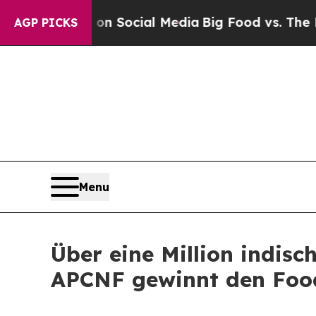
sages on Social Media
Big Food vs. The People. B
AGP PICKS
Menu
Über eine Million indis
APCNF gewinnt den Food