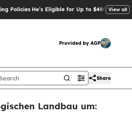
ies
He’s Eligible for Up to $480,000 After Being 
View all
Provided by AGP
Share
logischen Landbau um: