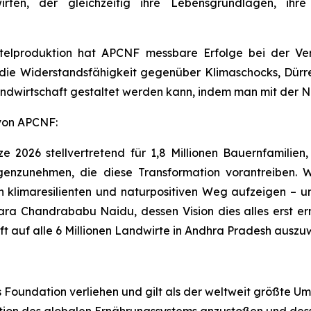
rten, der gleichzeitig ihre Lebensgrundlagen, ihre
elproduktion hat APCNF messbare Erfolge bei der Ver
nd die Widerstandsfähigkeit gegenüber Klimaschocks, Dür
dwirtschaft gestaltet werden kann, indem man mit der Nat
von APCNF:
e 2026 stellvertretend für 1,8 Millionen Bauernfamilie
egenzunehmen, die diese Transformation vorantreiben.
en klimaresilienten und naturpositiven Weg aufzeigen – 
ara Chandrababu Naidu, dessen Vision dies alles erst er
t auf alle 6 Millionen Landwirte in Andhra Pradesh auszu
 Foundation verliehen und gilt als der weltweit größte Umwe